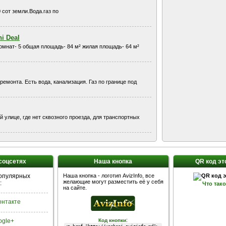
сот земли.Вода.газ по
ni Deal
комнат- 5 общая площадь- 84 м² жилая площадь- 64 м²
ремонта. Есть вода, канализация. Газ по границе под
й улице, где нет сквозного проезда, для транспортных
 соцсетях
Наша кнопка
QR код эт
популярных
Наша кнопка - логотип AvizInfo, все
желающие могут разместить её у себя
:
Что так
на сайте.
Контакте
:
ogle+
Код кнопки