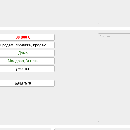
Реклама:
30 000 €
Продам, продажа, продаю
Дома
Молдова
,
Унгены
уместен
69487579