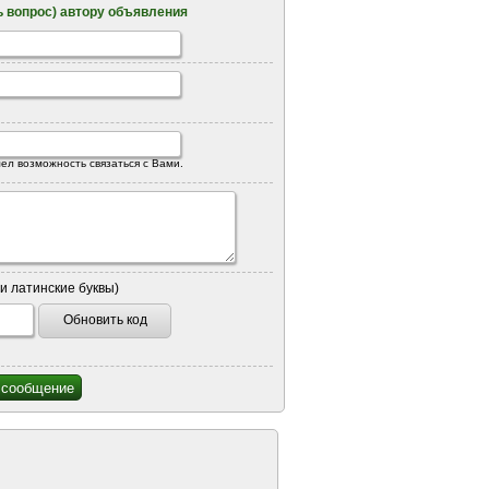
 вопрос) автору объявления
ел возможность связаться с Вами.
и латинские буквы)
Обновить код