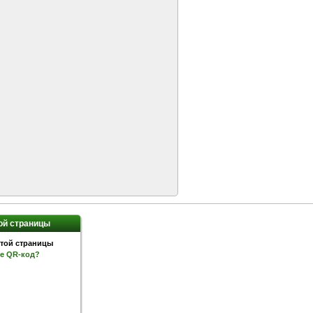
ой страницы
ое QR-код?