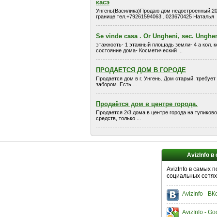
касэ
Унгень(Василика)Продаю дом недостроенный.20 
границе.тел.+79261594063...023670425 Наталья
Se vinde casa . Or Ungheni, sec. Unghe
этажность- 1 этажный площадь земли- 4 а кол. 
состояние дома- Косметический ...
ПРОДАЕТСЯ ДОМ В ГОРОДЕ
Продается дом в г. Унгень. Дом старый, требует 
забором. Есть ...
Продаётся дом в центре города.
Продается 2/3 дома в центре города на тупиково
средств, только ...
AvizInfo в
AvizInfo в самых 
социальных сетях
AvizInfo - В
AvizInfo - Go