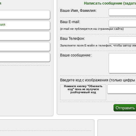
я
Написать сообщение (задать
Ваше Имя, Фамилия:
Ваш E-mail:
ния
(e-mail не публикуется на страницах сайта)
Ваш Телефон:
Заполните поля Е-мэйл и телефон, чтобы автор им
Ваше сообщение:
Введите код с изображения (только цифры 
Нажмите кнопку "Обновить
код" пока не получите
разборчивый код