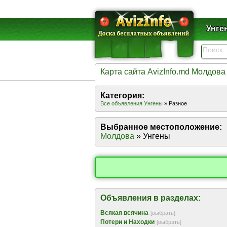
Унге
Карта сайта AvizInfo.md Молдова
Категория:
Все объявления Унгены
» Разное
Выбранное местоположение:
Молдова
» Унгены
Объявления в разделах:
Всякая всячина
[выбрать]
Потери и Находки
[выбрать]