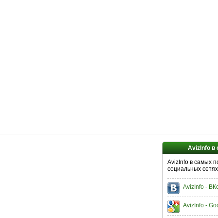
AvizInfo в
AvizInfo в самых 
социальных сетях
AvizInfo - В
AvizInfo - Go