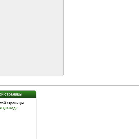
ой страницы
ое QR-код?