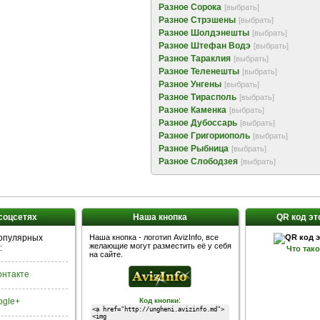
Разное Сорока
[выбрать]
Разное Стрэшены
[выбрать]
Разное Шолдэнешты
[выбрать]
Разное Штефан Водэ
[выбрать]
Разное Тараклия
[выбрать]
Разное Теленешты
[выбрать]
Разное Унгены
[выбрать]
Разное Тирасполь
[выбрать]
Разное Каменка
[выбрать]
Разное Дубоссарь
[выбрать]
Разное Григориополь
[выбрать]
Разное Рыбница
[выбрать]
Разное Слободзея
[выбрать]
 соцсетях
Наша кнопка
QR код эт
популярных
Наша кнопка - логотип AvizInfo, все
желающие могут разместить её у себя
:
Что так
на сайте.
Контакте
:
ogle+
Код кнопки