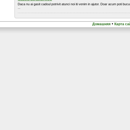
Daca nu ai gasit cadoul potrivit atunci noi iti venim in ajutor. Doar acum poti buc
...
•
Домашняя
Карта са