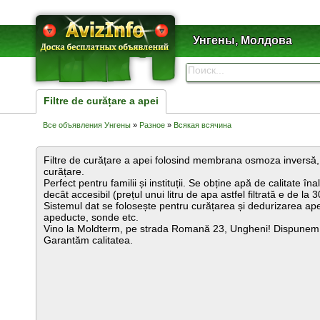
Унгены, Молдова
Filtre de curățare a apei
Все объявления Унгены
»
Разное
»
Всякая всячина
Filtre de curățare a apei folosind membrana osmoza inversă,
curățare.
Perfect pentru familii și instituții. Se obține apă de calitate îna
decât accesibil (prețul unui litru de apa astfel filtrată e de la 
Sistemul dat se folosește pentru curățarea și dedurizarea apel
apeducte, sonde etc.
Vino la Moldterm, pe strada Romană 23, Ungheni! Dispunem de 
Garantăm calitatea.