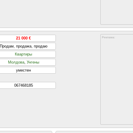
Реклама:
21 000 €
Продам, продажа, продаю
Квартиры
Молдова
,
Унгены
уместен
067468185