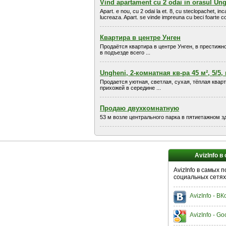
Vind apartament cu 2 odai in orasul U
Apart. e nou, cu 2 odai la et. 8, cu steclopachet, i
lucreaza. Apart. se vinde impreuna cu beci foarte
Квартира в центре Унген
Продаётся квартира в центре Унген, в престижн
в подъезде всего ...
Ungheni, 2-комнатная кв-ра 45 м², 5/5,
Продается уютная, светлая, сухая, тёплая ква
прихожей в середине ...
Продаю двухкомнатную
53 м возле центрального парка в пятиетажном з
AvizInfo в
AvizInfo в самых 
социальных сетях
AvizInfo - В
AvizInfo - Go