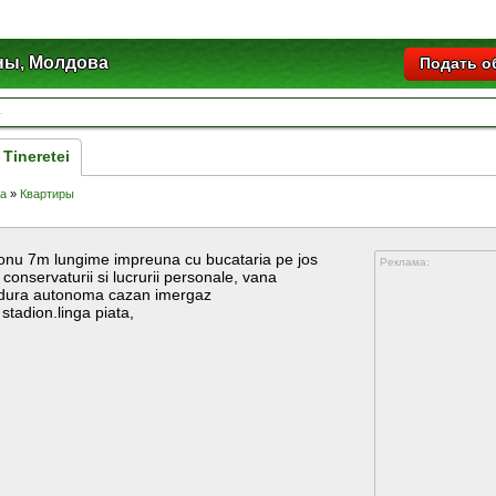
ны, Молдова
Подать о
 Tineretei
а
»
Квартиры
conu 7m lungime impreuna cu bucataria pe jos
Реклама:
 conservaturii si lucrurii personale, vana
ldura autonoma cazan imergaz
stadion.linga piata,