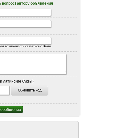
 вопрос) автору объявления
ел возможность связаться с Вами.
и латинские буквы)
Обновить код