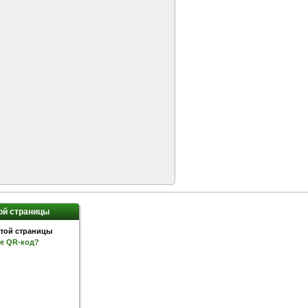
ой страницы
ое QR-код?