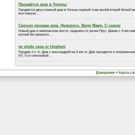
Продаётся дом в Унгены
Продаётся двухэтажный дом в Унгены.первый этаж жилой.второй белый ва
все комуни ...
Срочно продам дом. Недорого. Валя Маре. С садом
Новый дом в живописном месте, недалеко от речки Прут. Домик с 3-мя ко
кухней без ремонта ...
se vinde casa or Ungheni
Продам 2-х эт. Дом с массандрой на 3-ем эт..Дом находится в пограничном
5/7, 5 со смотровой ...
•
Домашняя
Карта са