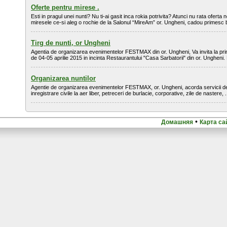
Oferte pentru mirese .
Esti in pragul unei nunti? Nu ti-ai gasit inca rokia potrivita? Atunci nu rata oferta
miresele ce-si aleg o rochie de la Salonul “MireAm” or. Ungheni, cadou primesc b
Tirg de nunti, or Ungheni
Agentia de organizarea evenimentelor FESTMAX din or. Ungheni, Va invita la prim
de 04-05 aprilie 2015 in incinta Restaurantului "Casa Sarbatorii" din or. Ungheni. 
Organizarea nuntilor
Agentie de organizarea evenimentelor FESTMAX, or. Ungheni, acorda servicii de 
inregistrare civile la aer liber, petreceri de burlacie, corporative, zile de nastere, .
•
Домашняя
Карта са