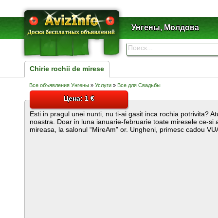
Унгены, Молдова
Chirie rochii de mirese
Все объявления Унгены
»
Услуги
»
Все для Свадьбы
Цена: 1 €
Esti in pragul unei nunti, nu ti-ai gasit inca rochia potrivita? A
noastra. Doar in luna ianuarie-februarie toate miresele ce-si 
mireasa, la salonul “MireAm” or. Ungheni, primesc cadou V