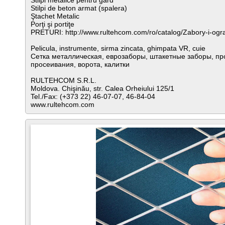
Stilpi metalice pentru gard
Stilpi de beton armat (spalera)
Ştachet Metalic
Porţi şi portiţe
PRETURI: http://www.rultehcom.com/ro/catalog/Zabory-i-ogr
Pelicula, instrumente, sirma zincata, ghimpata VR, cuie
Сетка металлическая, еврозаборы, штакетные заборы, про
просеивания, ворота, калитки
RULTEHCOM S.R.L.
Moldova. Chişinău, str. Calea Orheiului 125/1
Tel./Fax: (+373 22) 46-07-07, 46-84-04
www.rultehcom.com