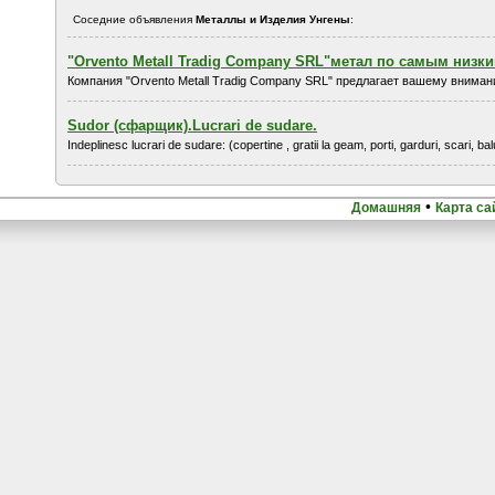
Соседние объявления
Металлы и Изделия Унгены
:
"Orvento Metall Tradig Company SRL"метал по самым низк
Компания "Orvento Metall Tradig Company SRL" предлагает вашему вниман
Sudor (сфарщик).Lucrari de sudare.
Indeplinesc lucrari de sudare: (copertine , gratii la geam, porti, garduri, scari, bal
•
Домашняя
Карта са