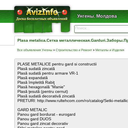
Унгены, Молдова
Plasa metalica.Сетка металлическая.Garduri.Заборы
Все объявления Унгены
»
Строительство и Ремонт
»
Металлы и Изделия
PLASE METALICE pentru gard si constructii
Plasă sudată zincată
Plasă sudată pentru armare VR-1
Plasă expandată
Plasă împletită Rabiţ
Plasă hexagonală "Manie"
Plasă ţesută (pentru cernut)
Plasă sudată decorativă zincată
PRETURI: http://www.rultehcom.com/ro/catalog/Setki-metallic
GARD METALIC
Panou gard bordurat - eurogard
Panou gard DUOS
Panou gard zincat decorativ