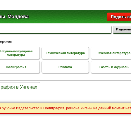
ны, Молдова
Подать о
Издатель
играфия
Научно-популярная
Техническая литература
Учебная литература
литература
Полиграфия
Реклама
Газеты и Журналы
графия в Унгенах
В рубрике Издательство и Полиграфия, регионе Унгены на данный момент не