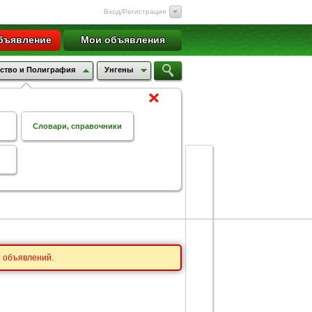
Вход/Регистрация
бъявление
Мои объявления
ство и Полиграфия
Унгены
Словари, справочники
т объявлений.