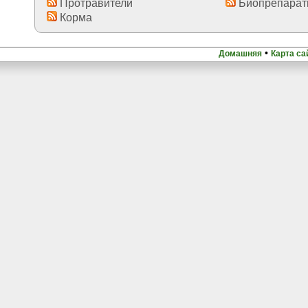
Протравители
Биопрепара
Корма
•
Домашняя
Карта са