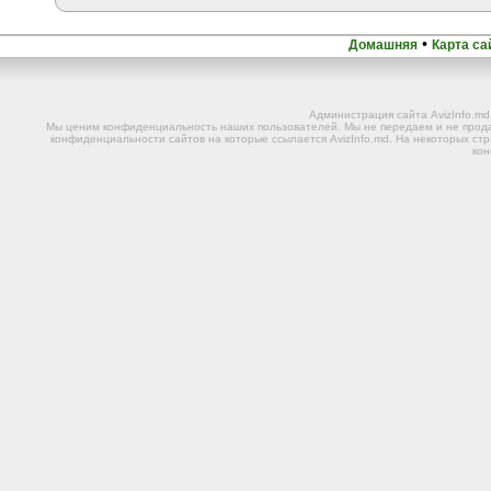
•
Домашняя
Карта са
Администрация сайта AvizInfo.m
Мы ценим конфиденциальность наших пользователей. Мы не передаем и не прода
конфиденциальности сайтов на которые ссылается AvizInfo.md. На некоторых стр
ко