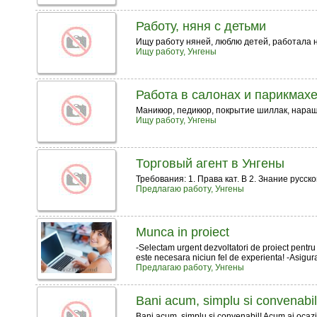
Работу, няня с детьми
Ищу работу няней, люблю детей, работала н
Ищу работу, Унгены
Работа в салонах и парикмахе
Маникюр, педикюр, покрытие шиллак, наращ
Ищу работу, Унгены
Торговый агент в Унгены
Требования: 1. Права кат. В 2. Знание русско
Предлагаю работу, Унгены
Munca in proiect
-Selectam urgent dezvoltatori de proiect pentru 
este necesara niciun fel de experienta! -Asiguram
Предлагаю работу, Унгены
Bani acum, simplu si convenabil
Bani acum, simplu si convenabil! Acum ai ocazia